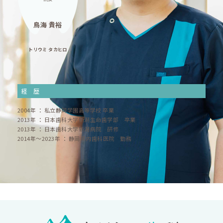
コンセプト
鳥海 貴裕
診療メニュー
トリウミ タカヒロ
定期健診
経歴
スタッフ求人
2004年 ： 私立静岡学園高等学校 卒業
2013年 ： 日本歯科大学新潟生命歯学部 卒業
2013年 ： 日本歯科大学新潟病院 研修
お知らせ
2014年～2023年 ： 静岡県内歯科医院 勤務
コラム